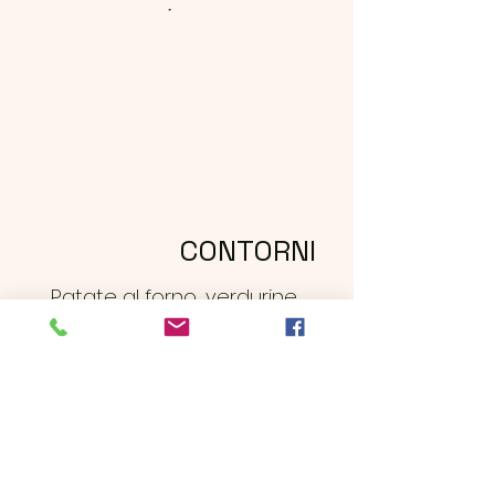
CONTORNI
Patate al forno, verdurine
al forno, verdura ripassata,
insalata